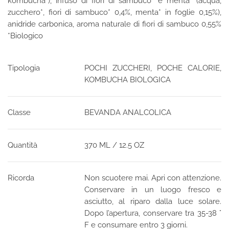
kombucha*), infuso di fiori di sambuco* e menta* (acqua,
zucchero*, fiori di sambuco* 0,4%, menta* in foglie 0,15%),
anidride carbonica, aroma naturale di fiori di sambuco 0,55%
*Biologico
Tipologia
POCHI ZUCCHERI, POCHE CALORIE,
KOMBUCHA BIOLOGICA
Classe
BEVANDA ANALCOLICA
Quantità
370 ML / 12.5 OZ
Ricorda
Non scuotere mai. Apri con attenzione.
Conservare in un luogo fresco e
asciutto, al riparo dalla luce solare.
Dopo l’apertura, conservare tra 35-38 °
F e consumare entro 3 giorni.